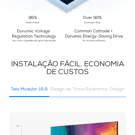
INSTALAÇÃO FÁCIL, ECONOMIA
DE CUSTOS
Tela Modular 16:9
Design de Trava Excêntrica
Design de 