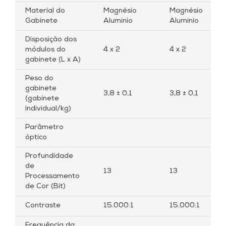
Material do
Magnésio
Magnésio
Gabinete
Alumínio
Alumínio
Disposição dos
módulos do
4 x 2
4 x 2
gabinete (L x A)
Peso do
gabinete
3,8 ± 0,1
3,8 ± 0,1
(gabinete
individual/kg)
Parâmetro
óptico
Profundidade
de
13
13
Processamento
de Cor (Bit)
Contraste
15.000:1
15.000:1
Frequência da