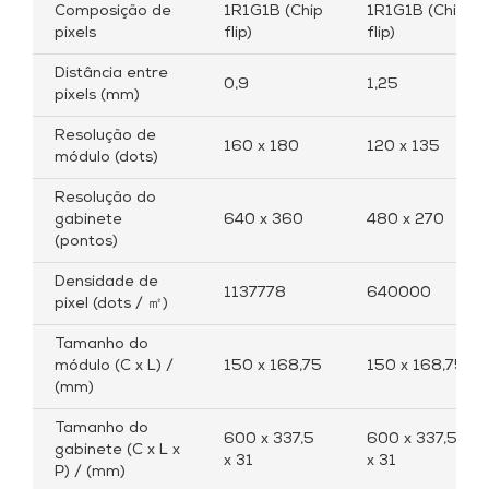
Composição de
1R1G1B (Chip
1R1G1B (Chip
pixels
flip)
flip)
Distância entre
0,9
1,25
pixels (mm)
Resolução de
160 x 180
120 x 135
módulo (dots)
Resolução do
gabinete
640 x 360
480 x 270
(pontos)
Densidade de
1137778
640000
pixel (dots / ㎡)
Tamanho do
módulo (C x L) /
150 x 168,75
150 x 168,75
(mm)
Tamanho do
600 x 337,5
600 x 337,5
gabinete (C x L x
x 31
x 31
P) / (mm)