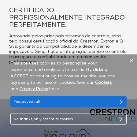
CERTIFICADO
PROFISSIONALMENTE. INTEGRADO
PERFEITAMENTE.
Aprovado pelos principais sistemas de controle, esta
tela possui certificação oficial da Crestron, Extron e Q-
Sys, garantindo compatibilidade e desempenho
impecáveis. Simplifique a integração, otimize o controle
e assegure a confiabilidade em ambientes AV
profissionais.
This site uses cookies to personalise your
experience and analyse site traffic. By clicking
ACCEPT or continuing to browse the site, you are
agreeing to our use of cookies. See our
Cookies
and
Privacy Policy
here
Yes, accept all
No thanks, only essential cookies