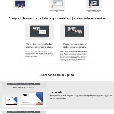
Controle móvel sobre o IFP
Leitura móvel para
Compartilhamento de
compartilhamento rápido de
conteúdo móvel por meio da
tela
leitura do código QR
Compartilhamento de tela organizado em janelas independentes
Várias telas compartilhadas
Effortless management of
projetadas na mesma página
window-displayed screens
Lembra quando o compartilhamento de tela ocupava a
Arraste, feche ou altere o tamanho das janelas
tela inteira? Agora, as telas projetadas sem fio podem ser
de compartilhamento de tela de forma rápida e
organizadas em janelas independentes na mesma página
simples. Quer compartilhar um vídeo e fazer
para maior flexibilidade.
anotações no aplicativo de quadro branco ao
mesmo tempo? O MAXHUB Share também
facilita a multitarefa durante as sessões de
compartilhamento de tela.
Apresente do seu jeito
Não perturbe
Ao compartilhar conteúdo importante em tela cheia, outras pessoas podem interromper e distrair você
acidentalmente. O novo modo "Não perturbe" permite que você proteja a sessão de compartilhamento
de tela e mantenha o foco.