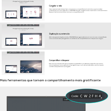
Congelar a tela
Caso o apresentador deseje fazer uma pausa no compartilhamento de tela ou queira realizar
multitarefas com outro aplicativo, o MAXHUB V5 pode congelar a tela, mantendo o conteúdo intacto.
Depois, é fácil retornar à tela e retomar o compartilhamento.
Duplicação ou extensão
Além da opção de duplicar a tela, o MAXHUB Share agora adiciona um novo recurso, compartilhado
como uma extensão, para garantir um ambiente de compartilhamento mais preciso e seguro.
Compartilhar e bloquear
Este novo recurso permite que os usuários compartilhem um aplicativo específico sem serem
interrompidos por outros aplicativos. Isso significa que você não será distraído e as informações
confidenciais poderão ser protegidas.
Mais ferramentas que tornam o compartilhamento mais gratificante