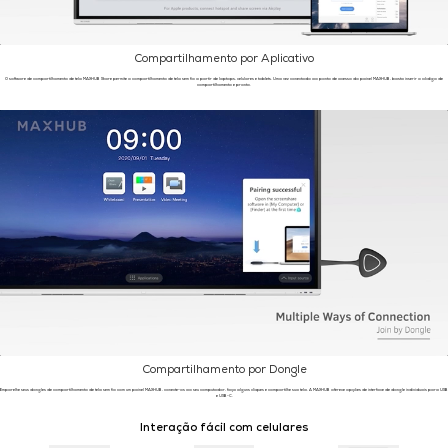
Compartilhamento por Aplicativo
O software de compartilhamento de tela MAXHUB Share permite o compartilhamento de tela sem fio a partir de laptops, celulares e tablets. Uma vez conectado ao ponto de acesso do painel MAXHUB, basta inserir o código de
compartilhamento e pronto.
Compartilhamento por Dongle
Emparelhe seus dongles de compartilhamento de tela sem fio com um painel MAXHUB, conecte-os ao seu computador, faça alguns cliques e compartilhe sua tela. A MAXHUB oferece opções de interface de dongle individuais para USB
e USB-C.
Interação fácil com celulares