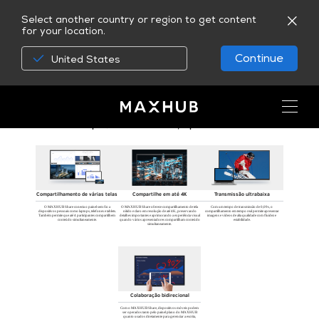
Select another country or region to get content
for your location.
Continue
MAXHUB Share
United States
Projetado para apresentações sem fio e colaboração perfeita, o MAXHUB Share, nosso software de compartilhamento de tela, funciona perfeitamente com o painel interativo MAXHUB, proporcionando a experiência de
trabalho em equipe mais fluida entre pessoas, dispositivos e conteúdo.
Compartilhe com facilidade, rapidez e clareza
Compartilhamento de várias telas
Compartilhe em até 4K
Transmissão ultrabaixa
O MAXHUB Share conecta o painel sem fio a
O MAXHUB Share oferece compartilhamento de tela
Com um tempo de transmissão de 0,09s, o
dispositivos pessoais como laptops, telefones e tablets.
nítido e claro em resolução de até 4K, preservando
compartilhamento em tempo real permite apresentar
Também permite que até 4 participantes compartilhem
detalhes importantes e aprimorando a experiência visual
imagens e vídeos de alta qualidade com fluidez e
conteúdo simultaneamente.
quando vários apresentadores compartilham conteúdo
estabilidade.
simultaneamente.
Colaboração bidirecional
Com o MAXHUB Share, dispositivos móveis podem
ser operados tanto pelo painel plano do MAXHUB
quanto usados diretamente para gerenciar a escrita,