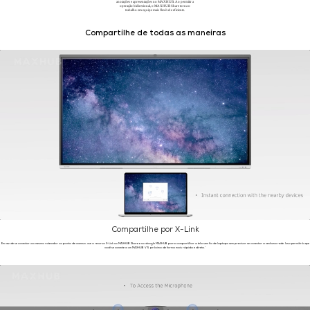
anotações e apresentações no MAXHUB. Ao permitir a
operação bidirecional, o MAXHUB Share torna o
trabalho em equipe mais flexível e eficiente.
Compartilhe de todas as maneiras
Compartilhe por X-Link
Em vez de se conectar ao mesmo roteador ou ponto de acesso, use o recurso X-Link no MAXHUB Share e no dongle MAXHUB para compartilhar a tela sem fio de laptops sem precisar se conectar a nenhuma rede. Isso permitirá que
você se conecte a um MAXHUB V5 próximo de forma mais rápida e direta.'