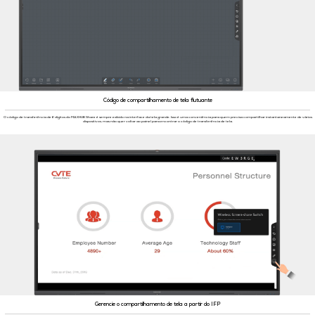
Código de compartilhamento de tela flutuante
O código de transferência de 6 dígitos do MAXHUB Share é sempre exibido na interface da tela grande. Isso é uma conveniência para quem precisa compartilhar instantaneamente de vários
dispositivos, mas não quer voltar ao painel para encontrar o código de transferência de tela.
Gerencie o compartilhamento de tela a partir do IFP