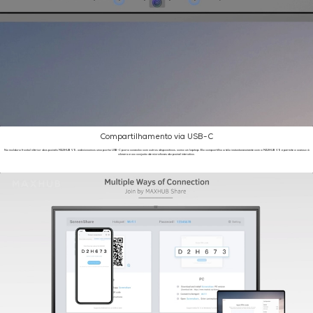
Compartilhamento via USB-C
Na moldura frontal inferior dos painéis MAXHUB V5, adicionamos uma porta USB-C para conexão com outros dispositivos, como um laptop. Ela compartilha a tela instantaneamente com o MAXHUB V5 e permite o acesso à
câmera e ao conjunto de microfones do painel interativo.