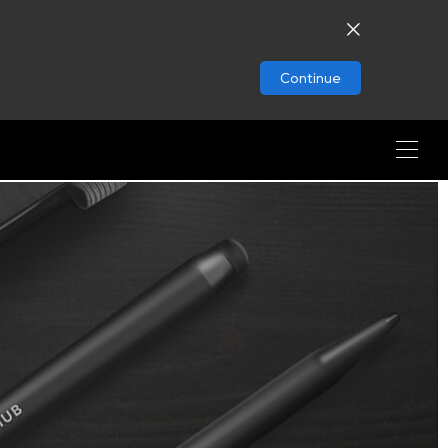
Continue
Caneta IR de duas cores MAXHUB