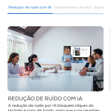
Redução de ruído com IA
Cancelamento de eco
Supressão
REDUÇÃO DE RUÍDO COM IA
A redução de ruído por IA bloqueia cliques do
teclado e sons de fundo, para que suas reuniões