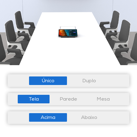
Único
Duplo
Tela
Parede
Mesa
Acima
Abaixo