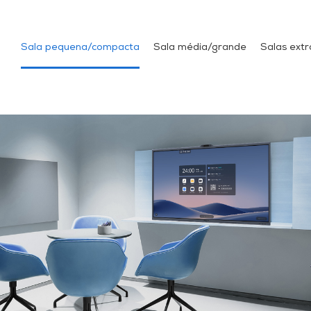
Sala pequena/compacta
Sala média/grande
Salas ext