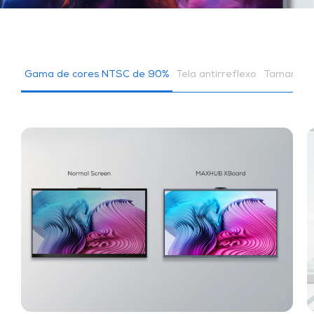
Gama de cores NTSC de 90%
Tela antirreflexo
Tamanhos 