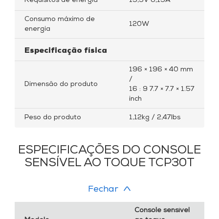
Requisitos de energia
19,5V 6,15A
Consumo máximo de
120W
energia
Especificação física
196 × 196 × 40 mm
/
Dimensão do produto
16 : 9 7.7 × 7.7 × 1.57
inch
Peso do produto
1,12kg / 2,47lbs
ESPECIFICAÇÕES DO CONSOLE
SENSÍVEL AO TOQUE TCP30T
Fechar
Console sensível