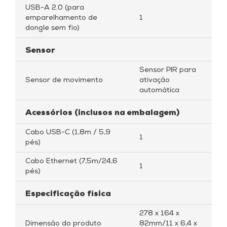
USB-A 2.0 (para
emparelhamento de
1
dongle sem fio)
Sensor
Sensor PIR para
Sensor de movimento
ativação
automática
Acessórios (inclusos na embalagem)
Cabo USB-C (1,8m / 5,9
1
pés)
Cabo Ethernet (7,5m/24,6
1
pés)
Especificação física
278 x 164 x
Dimensão do produto
82mm/11 x 6,4 x