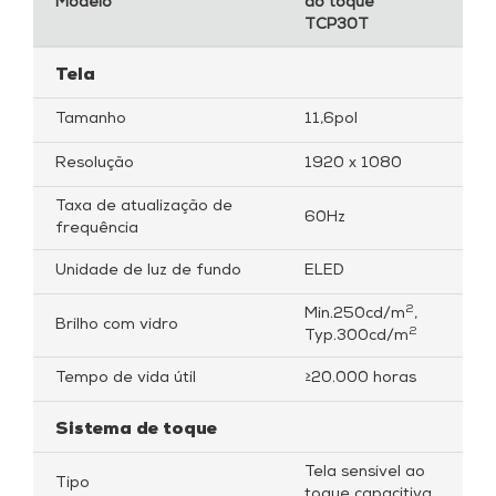
Modelo
ao toque
TCP30T
Tela
Tamanho
11,6pol
Resolução
1920 x 1080
Taxa de atualização de
60Hz
frequência
Unidade de luz de fundo
ELED
2
Min.250cd/m
,
Brilho com vidro
2
Typ.300cd/m
Tempo de vida útil
≥20.000 horas
Sistema de toque
Tela sensível ao
Tipo
toque capacitiva