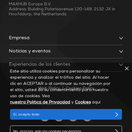
MAXHUB Europe B.V.
Address: Building Polarisavenue 130-148, 2132 JX in
Hoofddorp, the Netherlands.
Empresa
Noticias y eventos
Experiencias de los clientes
Este sitio utiliza cookies para personalizar su
experiencia y analizar el tráfico del sitio. Al hacer
clic en ACEPTAR o al continuar su navegación por
Web Policy
|
Cookies Policy
el sitio, usted da su consentimiento para nuestro
uso de cookies. Vea
nuestra Política de Privacidad
y
Cookies
aquí
Sí, acepto todo
No, gracias, solo las cookies necesarias