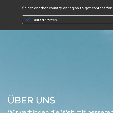
Select another country or region to get content for 
United States
ÜBER
UNS
Wir
verbinden
die
Welt
mit
besserer