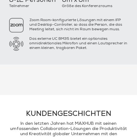
8-12 Personen
6m x 8m
Teilnehmer
Größe des Konferenzraums
Zoom Room-konfigurierte Lösungen mit einem IFP
und Desktop-Controller, so dass die Person, die das
Meeting leitet, sich nicht im Raum bewegen muss.
Das externe UC BM35 bietet ein optionales
omnidirektionales Mikrofon und einen Lautsprecher in
einem kleinen, tragbaren Paket.
KUNDENGESCHICHTEN
In den letzten Jahren hat MAXHUB mit seinen
umfassenden Collaboration-Lösungen die Produktivität
und Kreativität globaler Unternehmen mit den