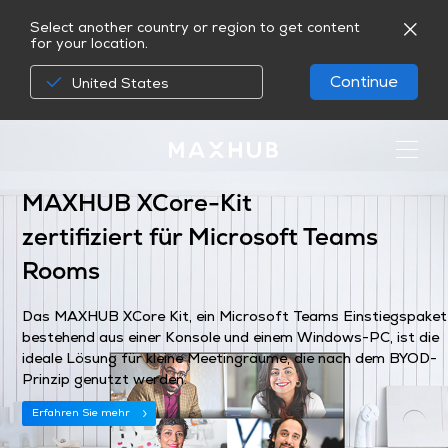
Select another country or region to get content
for your location.
Continue
United States
MAXHUB XCore-Kit
zertifiziert für Microsoft Teams
Rooms
Das MAXHUB XCore Kit, ein Microsoft Teams Einstiegspaket
bestehend aus einer Konsole und einem Windows-PC, ist die
ideale Lösung für kleine Meetingräume, die nach dem BYOD-
Prinzip genutzt werden.
Erfahren Sie mehr