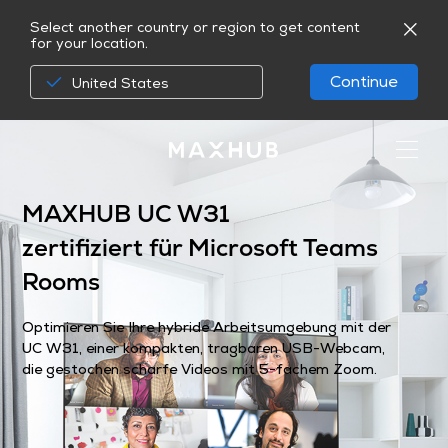
Select another country or region to get content
for your location.
Continue
United States
MAXHUB UC W31
zertifiziert für Microsoft Teams
Rooms
Optimieren Sie Ihre hybride Arbeitsumgebung mit der
UC W31, einer kompakten, tragbaren USB-Webcam,
die gestochen scharfe Videos mit 5-fachem Zoom.