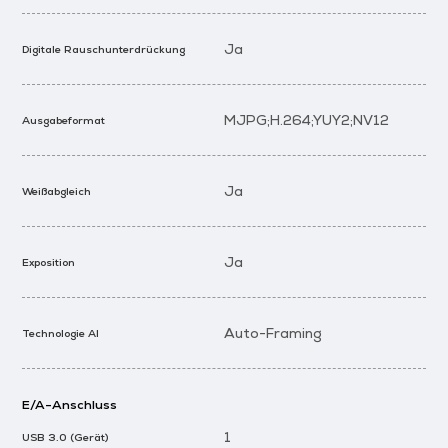
Ja
Digitale Rauschunterdrückung
MJPG;H.264;YUY2;NV12
Ausgabeformat
Ja
Weißabgleich
Ja
Exposition
Auto-Framing
Technologie AI
E/A-Anschluss
1
USB 3.0 (Gerät)