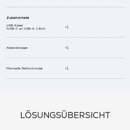
Zubehörteile
USB-Kabel
×1
(USB-C an USB-A, 1,8m)
×1
Abdeckklappe
×1
Manuelle Stellschraube
LÖSUNGSÜBERSICHT