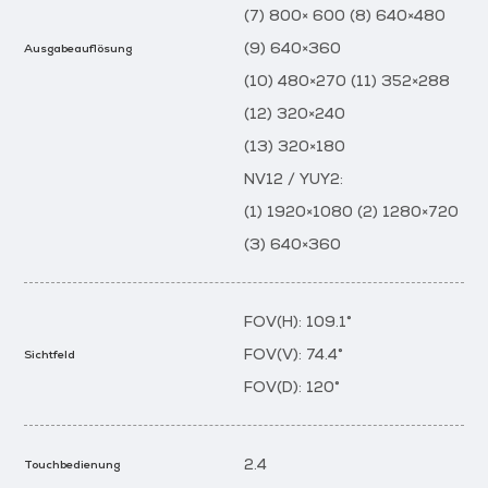
(7) 800× 600 (8) 640×480
(9) 640×360
Ausgabeauflösung
(10) 480×270 (11) 352×288
(12) 320×240
(13) 320×180
NV12 / YUY2:
(1) 1920×1080 (2) 1280×720
(3) 640×360
FOV(H): 109.1°
FOV(V): 74.4°
Sichtfeld
FOV(D): 120°
2.4
Touchbedienung