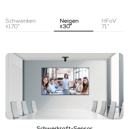
Schwenken
Neigen
HFoV
±170°
±30°
71°