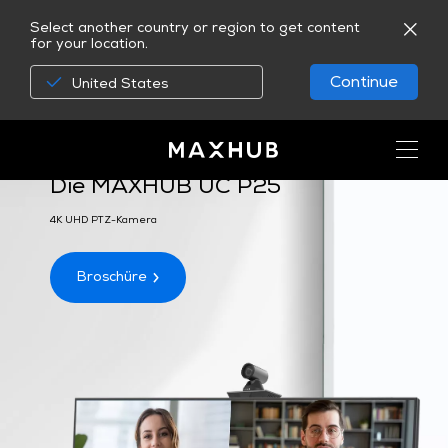
Select another country or region to get content
for your location.
Continue
United States
Meetings sahen nie besser aus
Die MAXHUB UC P25
4K UHD PTZ-Kamera
Broschüre