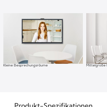
Kleine Besprechungsräume
Mittelgroße
Produkt-Spezifikationen