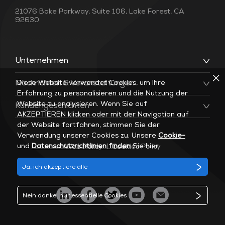
21076 Bake Parkway, Suite 106, Lake Forest, CA
92630
Unternehmen
Diese Website verwendet Cookies, um Ihre
Nachrichten & Veranstaltungen
Erfahrung zu personalisieren und die Nutzung der
Website zu analysieren. Wenn Sie auf
Kundengeschichten
AKZEPTIEREN klicken oder mit der Navigation auf
der Website fortfahren, stimmen Sie der
Verwendung unserer Cookies zu. Unsere
Cookie-
und
Datenschutzrichtlinien finden
Sie hier
Web Policy
|
Cookies Policy
Ja, ich akzeptiere alle
Nein danke, nur essentielle Cookies