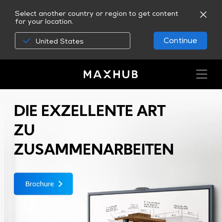
Select another country or region to get content
for your location.
Continue
United States
Die V6 ViewPro-Reihe
MAXHUB Collaboration-Bildschirm
DIE EXZELLENTE ART
ZU
ZUSAMMENARBEITEN