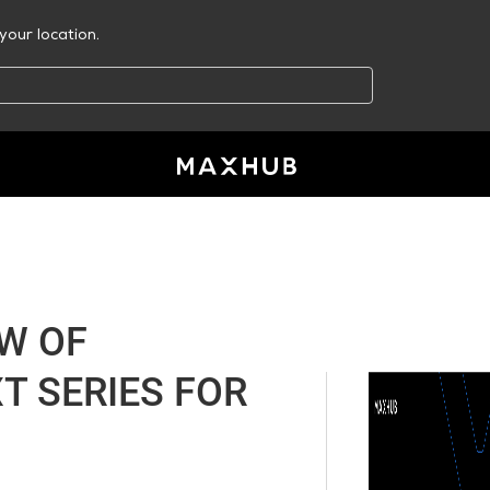
your location.
EW OF
 SERIES FOR