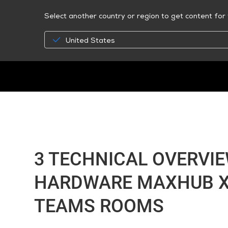
Select another country or region to get content for 
United States
3 TECHNICAL OVERVI
HARDWARE MAXHUB XT
TEAMS ROOMS