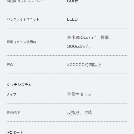
60Hz
周波数 リフレッシュレート
ELED
バックライトユニット
最小250cd/m²、標準
輝度（ガラス使用時
300cd/m²。
≥ 20000時間以上
寿命
タッチシステム
容量性タッチ
タイプ
反指紋、防眩
表面処理
I/Oポート