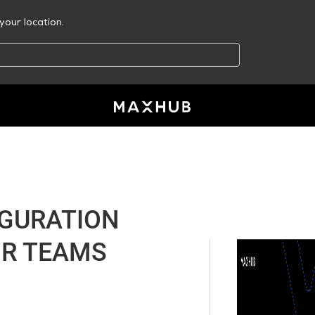
your location.
IGURATION
OR TEAMS