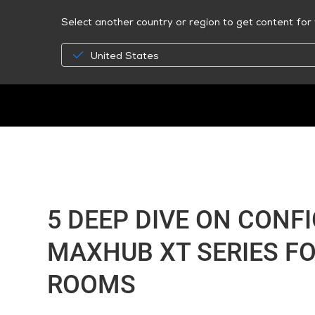
Select another country or region to get content for 
United States
5 DEEP DIVE ON CONF
MAXHUB XT SERIES F
ROOMS