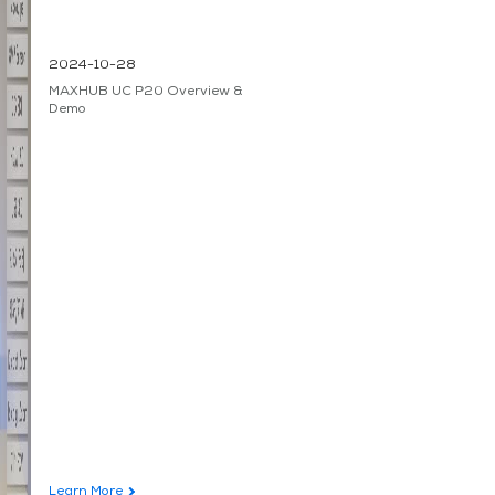
2024-10-28
MAXHUB UC P20 Overview &
Demo
Learn More