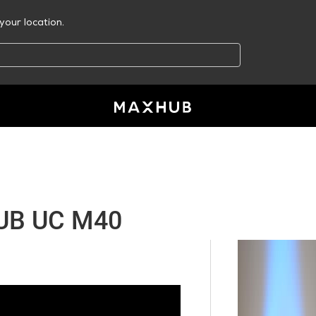
your location.
UB UC M40