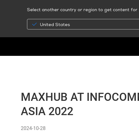
Select another country or region to get content for 
United States
MAXHUB AT INFOCOM
ASIA 2022
2024-10-28