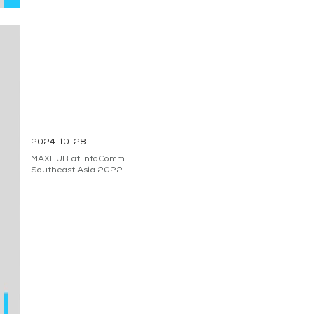
2024-10-28
MAXHUB at InfoComm
Southeast Asia 2022