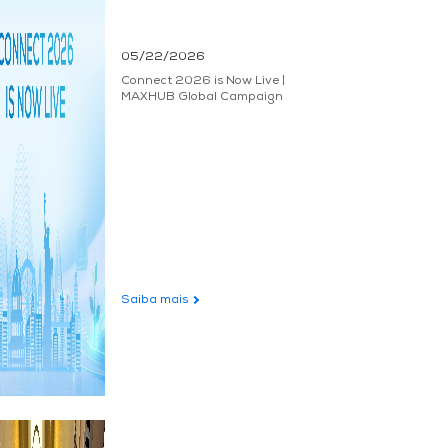
05/22/2026
Connect 2026 is Now Live |
MAXHUB Global Campaign
Saiba mais