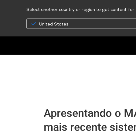
Select another country or region to get content for 
United States
Apresentando o M
mais recente siste