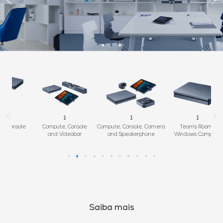
1
1
1
ole
Compute, Console
Compute, Console, Camera
Teams Rooms
and Videobar
and Speakerphone
Windows Compute
Saiba mais