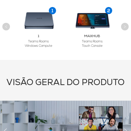
1
MAXHUB
Teams Rooms
Teams Rooms
Windows Compute
Touch Console
VISÃO GERAL DO PRODUTO