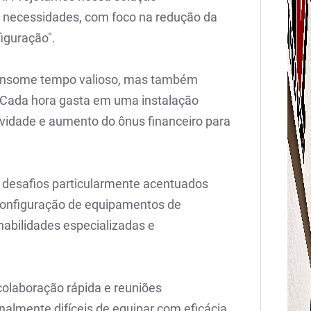
s necessidades, com foco na redução da
iguração".
onsome tempo valioso, mas também
s. Cada hora gasta em uma instalação
vidade e aumento do ônus financeiro para
 desafios particularmente acentuados
configuração de equipamentos de
abilidades especializadas e
colaboração rápida e reuniões
almente difíceis de equipar com eficácia.