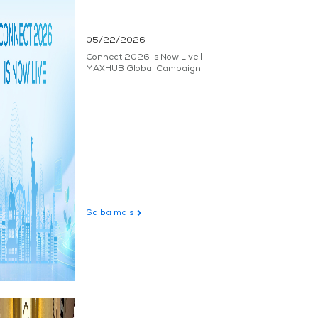
05/22/2026
Connect 2026 is Now Live |
MAXHUB Global Campaign
Saiba mais