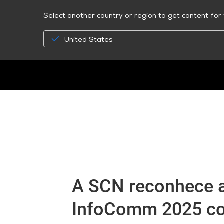
Select another country or region to get content for 
United States
A SCN reconhece
InfoComm 2025 co