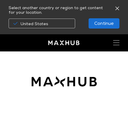
Select another country or region to get content
for your location.
Continue
United States